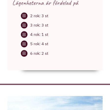
Lägenheterna är fördelad på
2 rok: 3 st
3 rok: 3 st
4 rok: 1 st
5 rok: 4 st
6 rok: 2 st