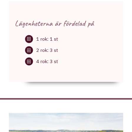
Lägenheterna är fördelad på
1 rok: 1 st
2 rok: 3 st
4 rok: 3 st