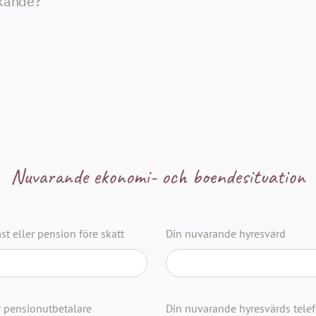
kande?
Nuvarande ekonomi- och boendesituation
t eller pension före skatt
Din nuvarande hyresvärd
r pensionutbetalare
Din nuvarande hyresvärds tel