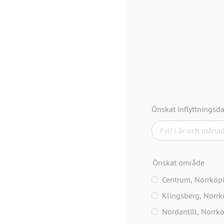
Önskat inflyttningsd
Önskat område
Centrum, Norrköp
Klingsberg, Norr
Nordantill, Norrk