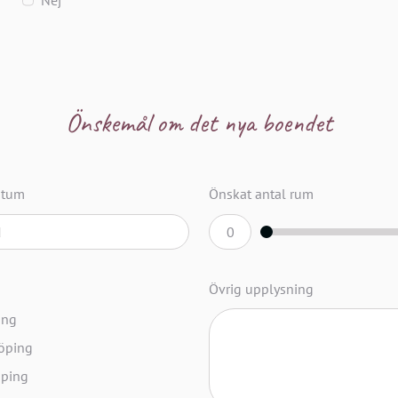
Önskemål om det nya boendet
atum
Önskat antal rum
Övrig upplysning
ing
köping
öping