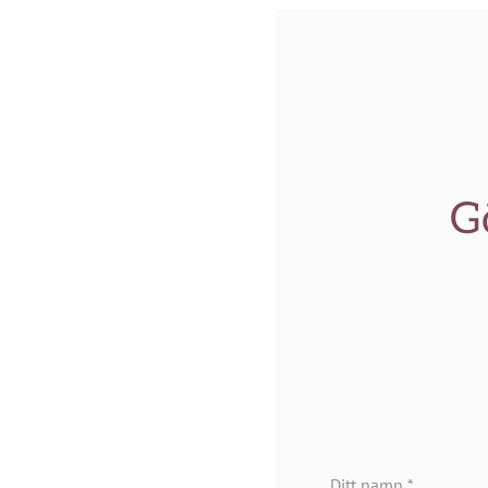
G
Ditt namn
*