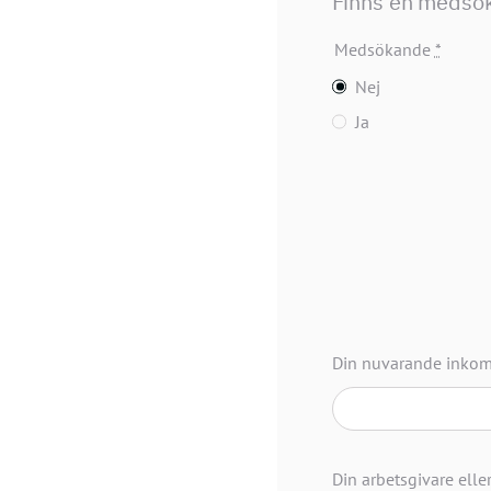
Finns en medsö
Medsökande
*
Nej
Ja
Din nuvarande inkoms
Din arbetsgivare elle