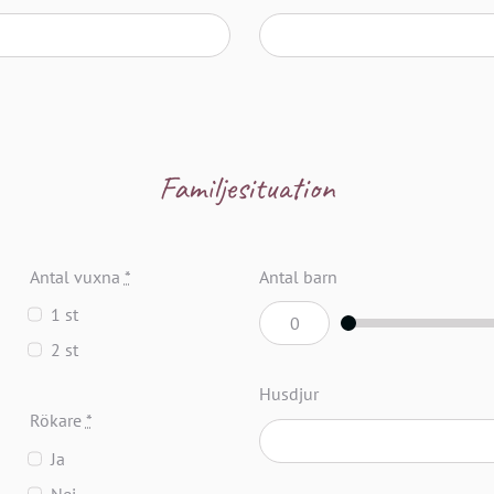
Familjesituation
Antal vuxna
*
Antal barn
1 st
2 st
Husdjur
Rökare
*
Ja
Nej