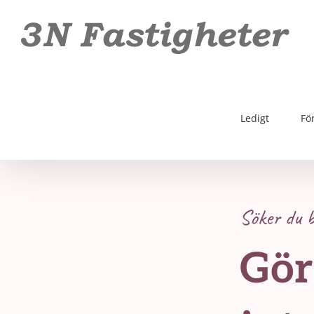
Fortsätt
till
innehållet
Ledigt
Fö
Söker du 
Gör