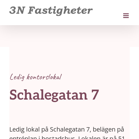
Fortsätt
till
innehållet
Ledig kontorslokal
Schalegatan 7
Ledig lokal på Schalegatan 7, belägen på
entréplan i bostadshus. Lokalen är på 51